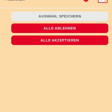
AUSWAHL SPEICHERN
JETZT BESTELLEN
ALLE ABLEHNEN
ALLE AKZEPTIEREN
© 2026
The Pizzashop
Impressum
Datenschutz
Datenschutzeinstellungen
Barrierefreiheit
AGB
Lieferdienstsoftware und Webshop von
SIDES