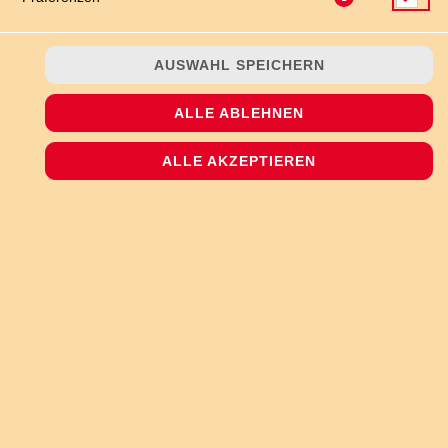
AUSWAHL SPEICHERN
ALLE ABLEHNEN
handgemachter Pizzateig mit Hollandaise-Sauce, zartem
Pulled Pork, Jalapeños, Zwiebeln, BBQ-Saucen-Streifen und
ALLE AKZEPTIEREN
Gouda-Käse überbacken
JETZT BESTELLEN
© 2026
The Pizzashop
Impressum
Datenschutz
Datenschutzeinstellungen
Barrierefreiheit
AGB
Lieferdienstsoftware und Webshop von
SIDES