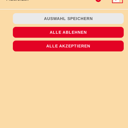
AUSWAHL SPEICHERN
ALLE ABLEHNEN
mit Sauce Hollandaise, panierten Minischnitzeln (Schwein),
Broccoli und Gouda-Käse überbacken
ALLE AKZEPTIEREN
JETZT BESTELLEN
© 2026
The Pizzashop
Impressum
Datenschutz
Datenschutzeinstellungen
Barrierefreiheit
AGB
Lieferdienstsoftware und Webshop von
SIDES