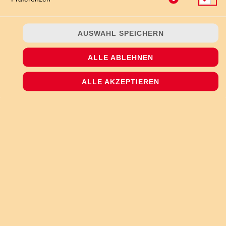
AUSWAHL SPEICHERN
ALLE ABLEHNEN
ALLE AKZEPTIEREN
Erdbeer- und Käsekuchen-Eis mit Erdbeerstücken und einem
Keksstrudel vegetarisch
JETZT BESTELLEN
© 2026
The Pizzashop
Impressum
Datenschutz
Datenschutzeinstellungen
Barrierefreiheit
AGB
Lieferdienstsoftware und Webshop von
SIDES