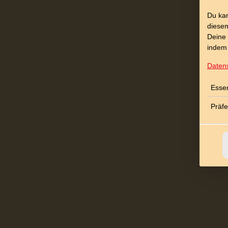
Du kan
diesem
Deine 
indem 
Daten
Essen
Erdbeer-
Präf