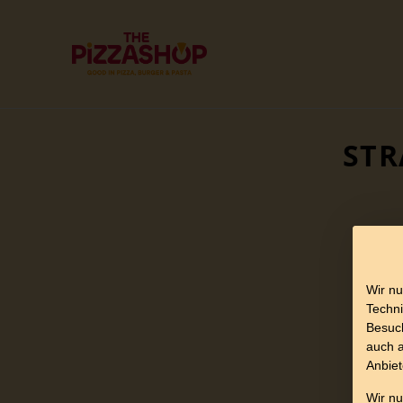
STR
Wir nu
Techni
Besuch
auch a
Anbiet
Wir n