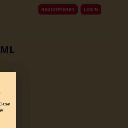
REGISTRIEREN
LOGIN
0ML
.
 Daten
ge