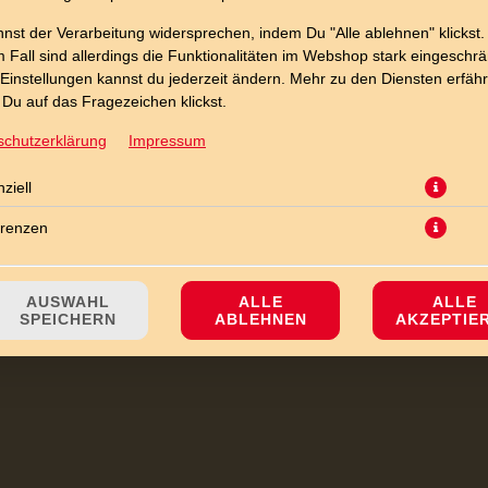
nst der Verarbeitung widersprechen, indem Du "Alle ablehnen" klickst.
 Fall sind allerdings die Funktionalitäten im Webshop stark eingeschrä
Einstellungen kannst du jederzeit ändern. Mehr zu den Diensten erfähr
Du auf das Fragezeichen klickst.
schutzerklärung
Impressum
ziell
 und Käsekuchen-Eis mit Erdbeerstücken und einem Keksstrudel veget
erenzen
JETZT BESTELLEN
AUSWAHL
ALLE
ALLE
SPEICHERN
ABLEHNEN
AKZEPTIE