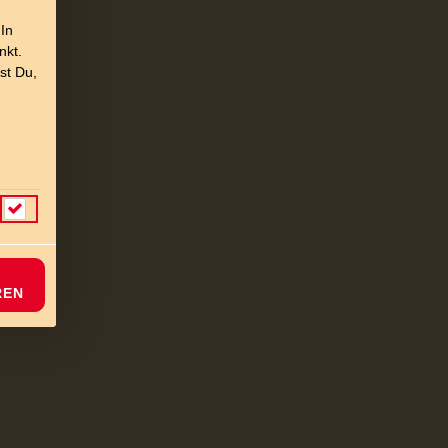
 In
nkt.
st Du,
arisch
REN