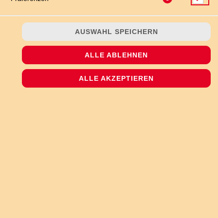
AUSWAHL SPEICHERN
ALLE ABLEHNEN
ALLE AKZEPTIEREN
Erdnussbutter-Eiscreme voll gespickt mit Drops aus
Erdnusscreme. Ein wahrgewordener Traum und US-
Klassiker! vegetarisch
JETZT BESTELLEN
© 2026
The Pizzashop
Impressum
Datenschutz
Datenschutzeinstellungen
Barrierefreiheit
AGB
Lieferdienstsoftware und Webshop von
SIDES