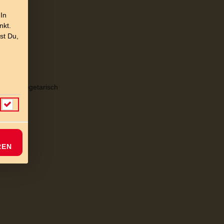
 In
nkt.
st Du,
al und vegetarisch
REN