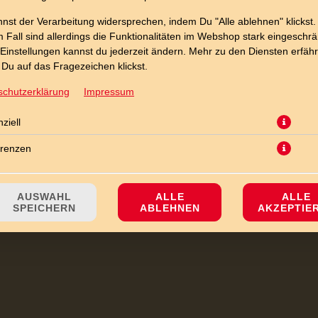
nst der Verarbeitung widersprechen, indem Du "Alle ablehnen" klickst.
 Fall sind allerdings die Funktionalitäten im Webshop stark eingeschrä
Einstellungen kannst du jederzeit ändern. Mehr zu den Diensten erfähr
Du auf das Fragezeichen klickst.
schutzerklärung
Impressum
ziell
 Riesenstücken aus Plätzchenteig und leckeren kakaohaltigen Bits - hal
erenzen
JETZT BESTELLEN
AUSWAHL
ALLE
ALLE
SPEICHERN
ABLEHNEN
AKZEPTIE