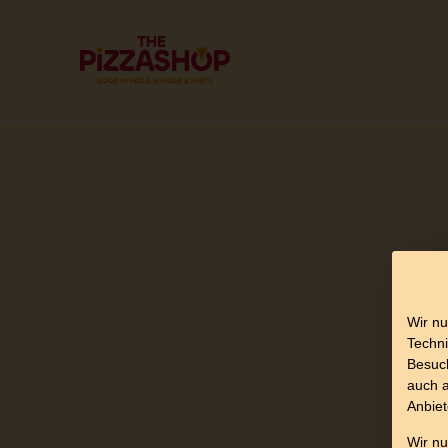
Wir nu
Techni
Besuch
auch a
Anbiet
Wir n