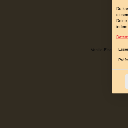
Du kan
diesem
Deine 
indem 
Daten
Essen
Vanille-Eiscreme mit
Präf