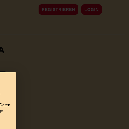
REGISTRIEREN
LOGIN
A
.
 Daten
ge