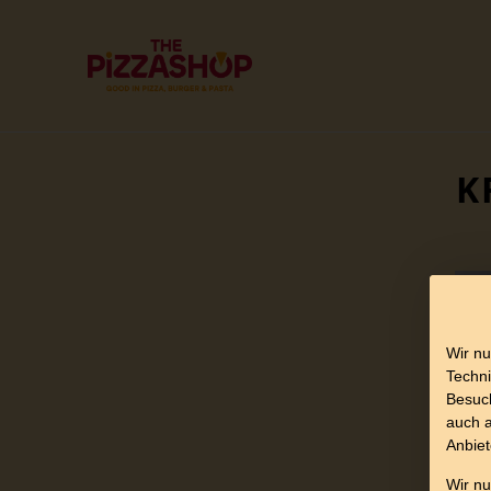
K
Wir nu
Techni
Besuch
auch a
Anbiet
Wir n