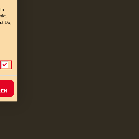
 In
nkt.
st Du,
REN