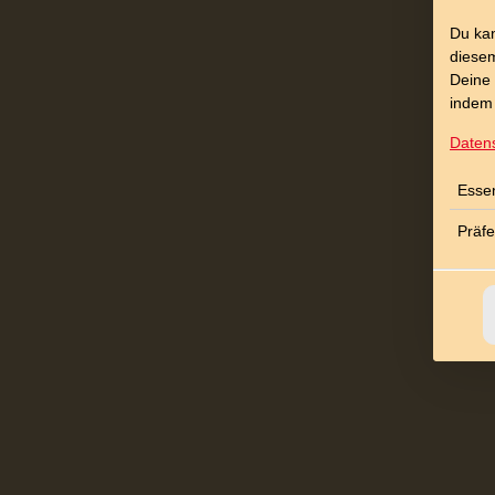
Du kan
diesem
Deine 
indem 
Daten
Essen
Präf