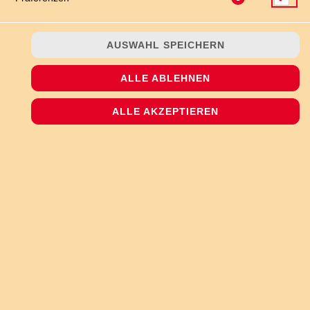
AUSWAHL SPEICHERN
ALLE ABLEHNEN
ein halbes Baguettebrot mit Knoblauch in Öl und Mozzarella
überbacken
ALLE AKZEPTIEREN
JETZT BESTELLEN
© 2026
The Pizzashop
Impressum
Datenschutz
Datenschutzeinstellungen
Barrierefreiheit
AGB
Lieferdienstsoftware und Webshop von
SIDES