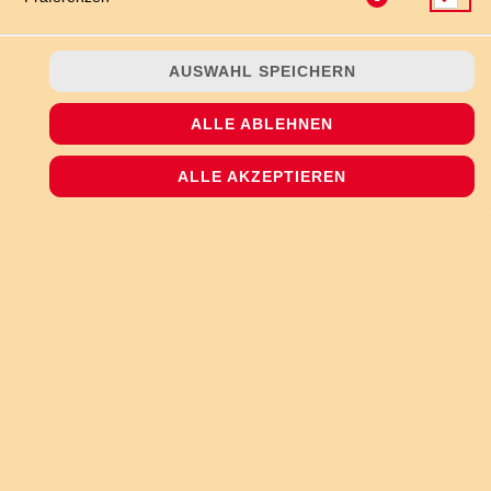
AUSWAHL SPEICHERN
ALLE ABLEHNEN
ein halbes Baguettebrot mit Knoblauch in Öl und Hirtenkäse
überbacken
ALLE AKZEPTIEREN
JETZT BESTELLEN
© 2026
The Pizzashop
Impressum
Datenschutz
Datenschutzeinstellungen
Barrierefreiheit
AGB
Lieferdienstsoftware und Webshop von
SIDES