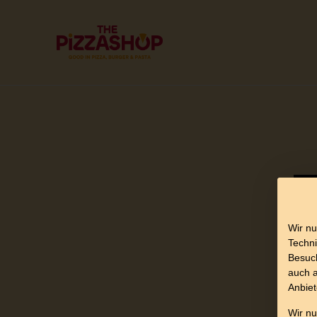
Wir nu
Techni
Besuch
auch a
Anbiet
Wir n