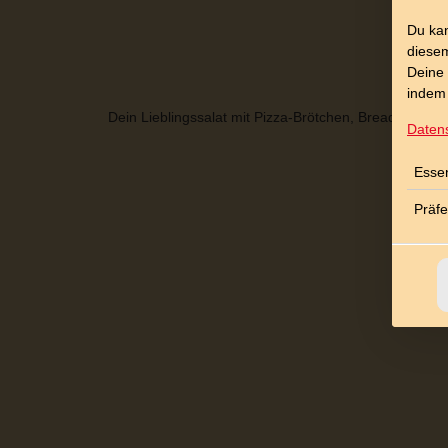
Du kan
diesem
Deine 
indem 
Dein Lieblingssalat mit Pizza-Brötchen, Bread oder 
Daten
Essen
Präf