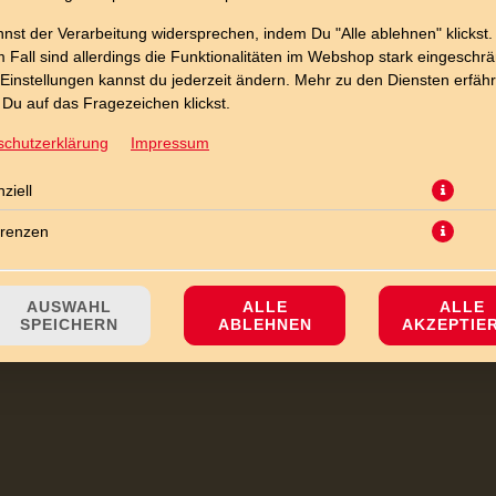
nst der Verarbeitung widersprechen, indem Du "Alle ablehnen" klickst.
 Fall sind allerdings die Funktionalitäten im Webshop stark eingeschrä
Einstellungen kannst du jederzeit ändern. Mehr zu den Diensten erfähr
Du auf das Fragezeichen klickst.
Knoblauch-Baguette (Backwaren mit 15 % Rabatt), auf Wunsch mit einem
schutzerklärung
Impressum
JETZT BESTELLEN
ziell
erenzen
AUSWAHL
ALLE
ALLE
SPEICHERN
ABLEHNEN
AKZEPTIE