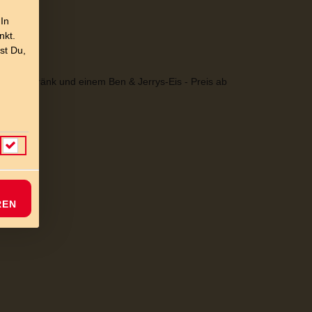
 In
nkt.
st Du,
 Softgetränk und einem Ben & Jerrys-Eis - Preis ab
REN