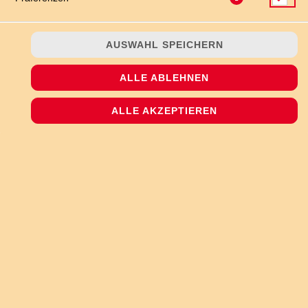
AUSWAHL SPEICHERN
mit 2 Dips Deiner Wahl
ALLE ABLEHNEN
JETZT BESTELLEN
ALLE AKZEPTIEREN
© 2026
The Pizzashop
Impressum
Datenschutz
Datenschutzeinstellungen
Barrierefreiheit
AGB
Lieferdienstsoftware und Webshop von
SIDES