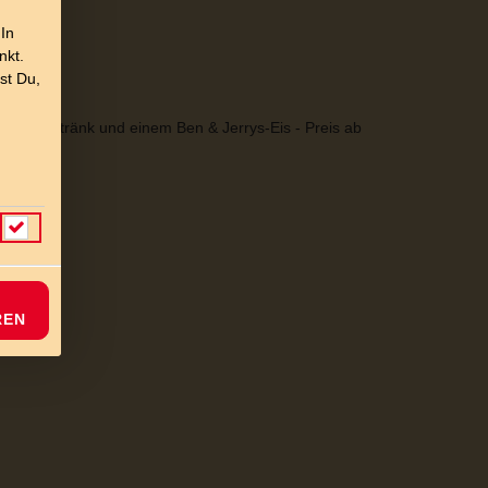
 In
nkt.
st Du,
m Softgetränk und einem Ben & Jerrys-Eis - Preis ab
REN