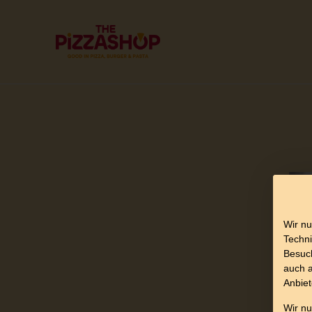
Wir nu
Techni
Besuch
auch a
Anbiet
Wir n