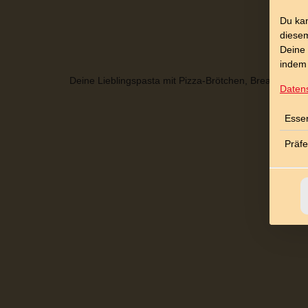
Du kan
diesem
Deine 
indem 
Deine Lieblingspasta mit Pizza-Brötchen, Bread oder 
Daten
Essen
Präf