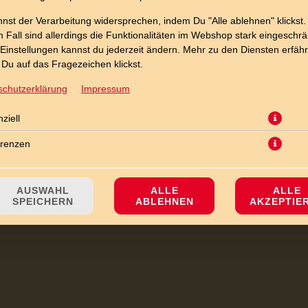
nst der Verarbeitung widersprechen, indem Du "Alle ablehnen" klickst.
 Fall sind allerdings die Funktionalitäten im Webshop stark eingeschrä
Einstellungen kannst du jederzeit ändern. Mehr zu den Diensten erfähr
Du auf das Fragezeichen klickst.
Knoblauch-Baguette (Backwaren mit 15 % Rabatt), auf Wunsch mit eine
schutzerklärung
Impressum
JETZT BESTELLEN
ziell
erenzen
AUSWAHL
ALLE
ALLE
SPEICHERN
ABLEHNEN
AKZEPTIE