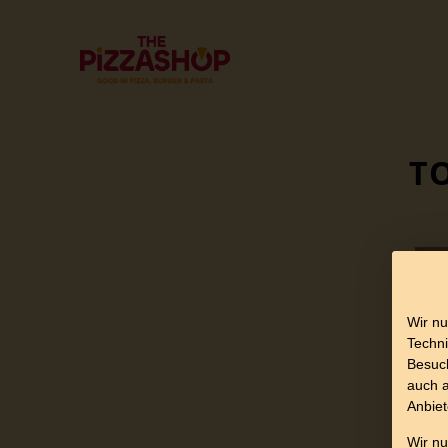
T
Wir nu
Techni
Besuch
auch a
Anbiet
Wir n