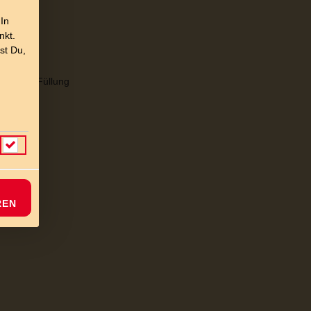
 In
nkt.
st Du,
haltiger Füllung
REN