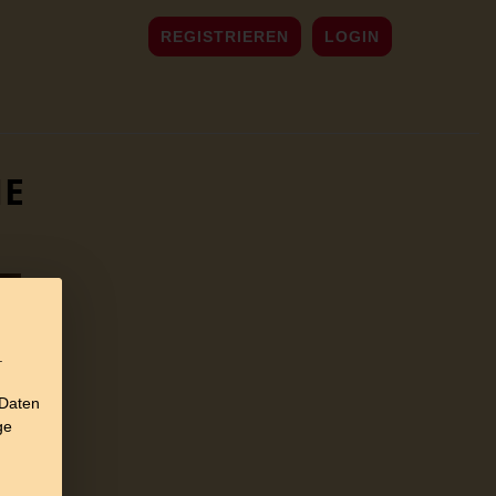
REGISTRIEREN
LOGIN
NE
.
 Daten
ge