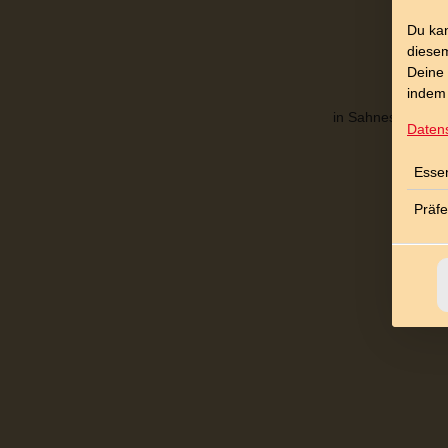
Du kan
diesem
Deine 
indem 
in Sahnesauce, mit
Daten
Essen
Präf