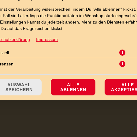
nst der Verarbeitung widersprechen, indem Du "Alle ablehnen" klickst.
 Fall sind allerdings die Funktionalitäten im Webshop stark eingeschrä
Einstellungen kannst du jederzeit ändern. Mehr zu den Diensten erfähr
Du auf das Fragezeichen klickst.
 Hinterschinken und mit Gouda-Käse überbacken - Tortellini mit fleisch
schutzerklärung
Impressum
JETZT BESTELLEN
ziell
erenzen
AUSWAHL
ALLE
ALLE
SPEICHERN
ABLEHNEN
AKZEPTIE